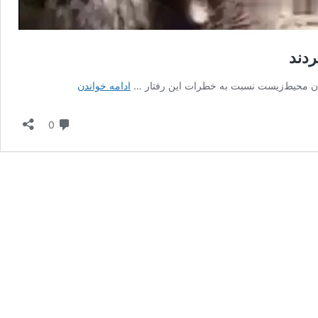
ردند
کارشناسان
الان محیط‌زیست نسبت به خطرات این رفتار …
ادامه خواندن
نحوه
مواجهه
دیدگاه
0
امن
با
خرس
قهوه‌ای
را
تشریح
کردند